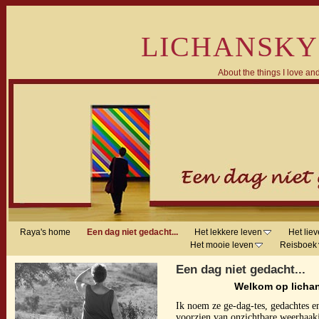
LICHANSKY
About the things I love and
Raya's home
Een dag niet gedacht...
Het lekkere leven
Het liev
Het mooie leven
Reisboek
Een dag niet gedacht...
Welkom op lichan
Ik noem ze ge-dag-tes, gedachtes en
voorzien van onzichtbare weerhaakj