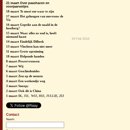
21 maart
Over paashazen en
voorjaarseitjes
18 maart
Te mooi om waar te zijn
17 maart
Het geheugen van mevrouw de
Vis
16 maart
Geprikt aan de naald in de
hooiberg
?
15 maart
Waar alles zo oud is, heeft
niemand haast
24 Feb 2016
14 maart
Eindelijk Dilbeek
13 maart
Vluchten kan niet meer
11 maart
Grote opruiming
10 maart
Helpende handen
8 maart
Powervrouwen
7 maart
Wij
6 maart
Geschiedenisles
5 maart
Zon op de neuzen
4 maart
Een weekendje weg
3 maart
Snoop
y
2 maart
Ook dit is China
1 maart
IK, JIJ, WIJ, HIJ, JULLIE, ZIJ
Contact
Naam: