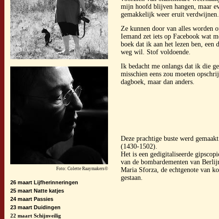
mijn hoofd blijven hangen, maar e
gemakkelijk weer eruit verdwijnen.
Ze kunnen door van alles worden 
Iemand zet iets op Facebook wat me
boek dat ik aan het lezen ben, een 
weg wil. Stof voldoende.
Ik bedacht me onlangs dat ik die ge
misschien eens zou moeten opschrij
dagboek, maar dan anders.
Deze prachtige buste werd gemaakt
(1430-1502).
Het is een gedigitaliseerde gipscop
van de bombardementen van Berlijn 
Foto: Colette Raaymakers©
Maria Sforza, de echtgenote van k
gestaan.
26 maart
Lijfherinneringen
25 maart
Natte katjes
24 maart
Passies
23 maart
Duidingen
22 maart
Schijnveilig