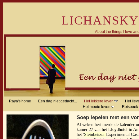
LICHANSKY
About the things I love and
Raya's home
Een dag niet gedacht...
Het lekkere leven
Het liev
Het mooie leven
Reisboek
Soep lepelen met een vo
Al weken herinnerde de kalender on
kamer 27 van het Lloydhotel in A
het '
Steinbeisser
Experimental Gast