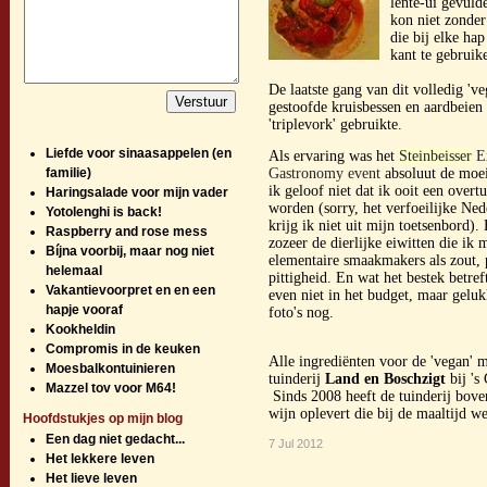
lente-ui gevuld
kon niet zonder
die bij elke ha
kant te gebruik
De laatste gang van dit volledig '
gestoofde kruisbessen en aardbeien
'triplevork' gebruikte.
Liefde voor sinaasappelen (en
Als ervaring was het
Steinbeisser
Ex
familie)
Gastronomy event
absoluut de moe
ik geloof niet dat ik ooit een overt
Haringsalade voor mijn vader
worden (sorry, het verfoeilijke Ne
Yotolenghi is back!
krijg ik niet uit mijn toetsenbord).
Raspberry and rose mess
zozeer de dierlijke eiwitten die ik 
Bíjna voorbij, maar nog niet
elementaire smaakmakers als zout, 
helemaal
pittigheid. En wat het bestek betreft
Vakantievoorpret en en een
even niet in het budget, maar gelu
hapje vooraf
foto's nog.
Kookheldin
Compromis in de keuken
Alle ingrediënten voor de 'vegan' 
Moesbalkontuinieren
tuinderij
Land en Boschzigt
bij 's
Mazzel tov voor M64!
Sinds 2008 heeft de tuinderij boven
wijn oplevert die bij de maaltijd w
Hoofdstukjes op mijn blog
Een dag niet gedacht...
7 Jul 2012
Het lekkere leven
Het lieve leven