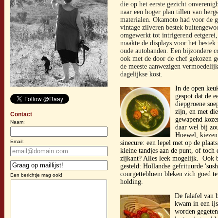
die op het eerste gezicht onverenigb
naar een hoger plan tillen van herg
materialen. Okamoto had voor de g
vintage zilveren bestek buitengewoo
omgewerkt tot
intrigerend eetgere
maakte de displays voor het bestek
oude autobanden. Een bijzondere c
ook met de door de chef gekozen g
de meeste aanwezigen vermoedelij
dagelijkse kost.
In de open keu
gespot dat de e
diepgroene soe
zijn, en met di
Contact
gewapend kozen
Naam:
daar wel bij zo
Hoewel, kiezen
Email:
sinecure: een lepel met op de plaat
kleine tandjes aan de punt, of toch 
zijkant? Alles leek mogelijk. Ook
gesteld: Hollandse gefrituurde 'sus
courgettebloem bleken zich goed te 
Een berichtje mag ook!
holding.
De falafel van 
kwam in een ijs
worden gegeten