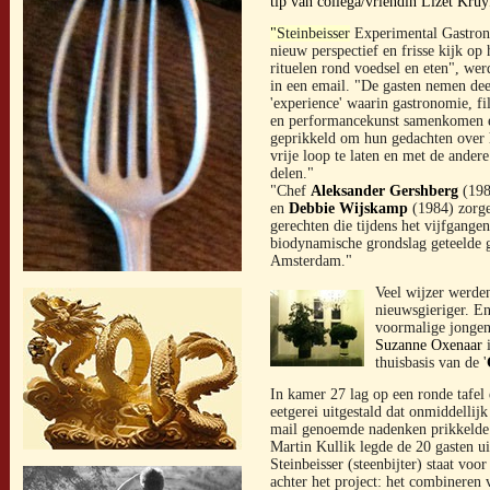
tip van collega/vriendin Lizet Kru
"
Steinbeisser
Experimental Gastron
n
ieuw perspectief en frisse kijk op
rituelen rond voedsel en eten", wer
in een email. "De gasten nemen dee
'experience' waarin gastronomie, fi
en performancekunst samenkomen 
geprikkeld om hun gedachten over 
vrije loop te laten en met de ander
delen."
"Chef
Aleksander Gershberg
(198
en
Debbie Wijskamp
(1984) zorge
gerechten die tijdens het vijfgange
biodynamische grondslag geteelde g
Amsterdam."
Veel wijzer werden
nieuwsgieriger. En
voormalige jongen
Suzanne Oxenaar
i
thuisbasis van de '
In kamer 27 lag op een ronde tafel 
eetgerei uitgestald dat onmiddellijk 
mail genoemde nadenken prikkelde.
Martin Kullik legde de 20 gasten u
Steinbeisser (steenbijter) staat voo
achter het project: het combineren