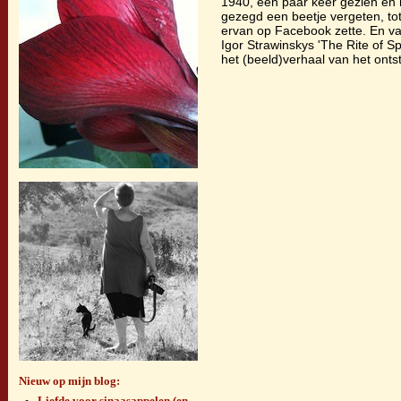
1940, een paar keer gezien en h
gezegd een beetje vergeten, to
ervan op Facebook zette. En va
Igor Strawinskys 'The Rite of Sp
het (beeld)verhaal van het onts
Nieuw op mijn blog:
Liefde voor sinaasappelen (en