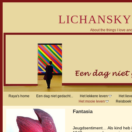
LICHANSKY
About the things I love and
Raya's home
Een dag niet gedacht...
Het lekkere leven
Het liev
Het mooie leven
Reisboek
Fantasia
Jeugdsentiment… Als kind heb i