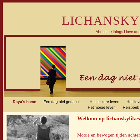
LICHANSKY
About the things I love and
Raya's home
Een dag niet gedacht...
Het lekkere leven
Het lie
Het mooie leven
Reisboek
Welkom op lichanskylikes
Mooie en bewogen tijden achter de