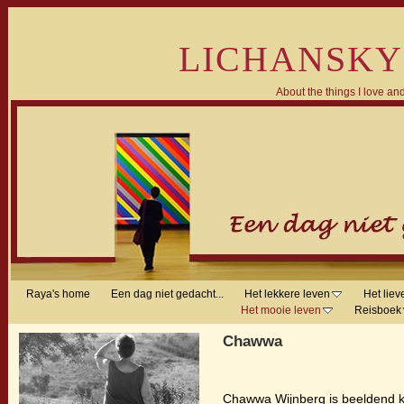
LICHANSKY
About the things I love and
Raya's home
Een dag niet gedacht...
Het lekkere leven
Het liev
Het mooie leven
Reisboek
Chawwa
Chawwa Wijnberg is beeldend ku