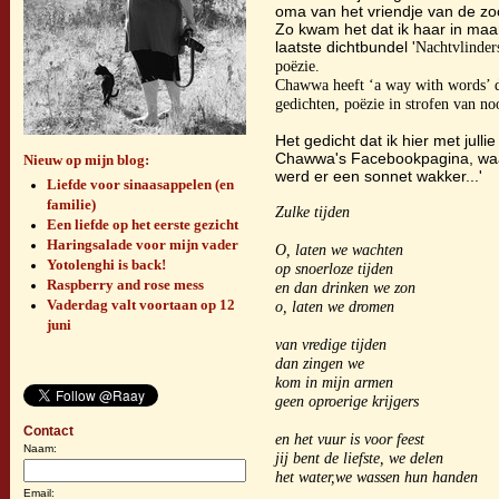
oma van het vriendje van de zo
Zo kwam het dat ik haar in maar
laatste dichtbundel '
Nachtvlinder
poëzie.
Chawwa heeft ‘a way with words’ d
gedichten, poëzie in strofen van no
Het gedicht dat ik hier met jull
Chawwa's Facebookpagina, waa
Nieuw op mijn blog:
werd er een sonnet wakker...'
Liefde voor sinaasappelen (en
familie)
Zulke tijden
Een liefde op het eerste gezicht
Haringsalade voor mijn vader
O, laten we wachten
Yotolenghi is back!
op snoerloze tijden
Raspberry and rose mess
en dan drinken we zon
Vaderdag valt voortaan op 12
o, laten we dromen
juni
van vredige tijden
dan zingen we
kom in mijn armen
geen oproerige krijgers
Contact
en het vuur is voor feest
Naam:
jij bent de liefste, we delen
het water,we wassen hun handen
Email: