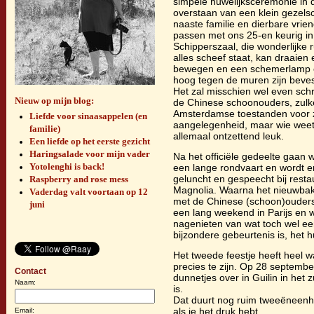
simpele huwelijksceremonie in 
overstaan van een klein gezels
naaste familie en dierbare vri
passen met ons 25-en keurig in
Schipperszaal, die wonderlijke 
alles scheef staat, kan draaien
bewegen en een schemerlamp 
hoog tegen de muren zijn beves
Het zal misschien wel even schr
Nieuw op mijn blog:
de Chinese schoonouders, zulk
Amsterdamse toestanden voor z
Liefde voor sinaasappelen (en
aangelegenheid, maar wie weet
familie)
allemaal ontzettend leuk.
Een liefde op het eerste gezicht
Haringsalade voor mijn vader
Na het officiële gedeelte gaan
Yotolenghi is back!
een lange rondvaart en wordt er 
geluncht en gespeecht bij resta
Raspberry and rose mess
Magnolia. Waarna het nieuwba
Vaderdag valt voortaan op 12
met de Chinese (schoon)ouders 
juni
een lang weekend in Parijs en w
nagenieten van wat toch wel ee
bijzondere gebeurtenis is, het 
Het tweede feestje heeft heel 
precies te zijn. Op 28 septemb
Contact
dunnetjes over in Guilin in het
Naam:
is.
Dat duurt nog ruim tweeëneenhal
als je het druk hebt.
Email: