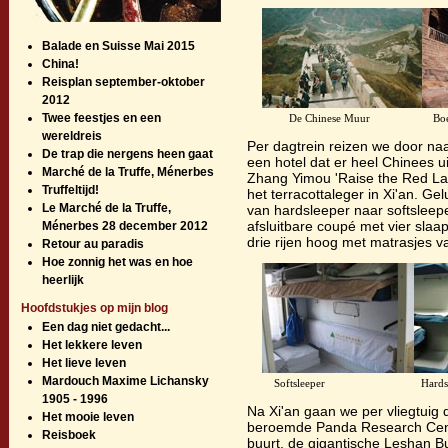
Balade en Suisse Mai 2015
China!
Reisplan september-oktober
2012
Twee feestjes en een
De Chinese Muur Boeddhagr
wereldreis
Per dagtrein reizen we door naa
De trap die nergens heen gaat
een hotel dat er heel Chinees ui
Marché de la Truffe, Ménerbes
Zhang Yimou 'Raise the Red Lan
Truffeltijd!
het terracottaleger in Xi'an. G
Le Marché de la Truffe,
van hardsleeper naar softsleep
afsluitbare coupé met vier slaa
Ménerbes 28 december 2012
drie rijen hoog met matrasjes v
Retour au paradis
Hoe zonnig het was en hoe
heerlijk
Hoofdstukjes op mijn blog
Een dag niet gedacht...
Het lekkere leven
Het lieve leven
Mardouch Maxime Lichansky
Softsleeper Hardslee
1905 - 1996
Na Xi'an gaan we per vliegtuig
Het mooie leven
beroemde Panda Research Cente
Reisboek
buurt, de gigantische Leshan 