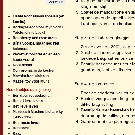
Klop de mascarpone los met
slagroom stijf
Spatel de mascarpone en sl
Liefde voor sinaasappelen (en
appelsap en de appelblokjes 
familie)
Laat opstijven in de koelkast
Haringsalade voor mijn vader
Yotolenghi is back!
Stap 3: de bladerdeeglaagjes
Raspberry and rose mess
Bíjna voorbij, maar nog niet
Zet de oven op 200°, klop he
helemaal
Snijd de bladerdeegplakjes 
Vakantievoorpret en en een
beklede bakplaat en prik ze 
hapje vooraf
Bestrijk het deeg met het ei
Kookheldin
goudbruin, laat ze afkoelen
Compromis in de keuken
Moesbalkontuinieren
Mazzel tov voor M64!
Stap 4: de tompouce
Hoofdstukjes op mijn blog
Roer de poedersuiker tot ee
Een dag niet gedacht...
Bestrijk vier plakjes deeg o
Het lekkere leven
dikke laag vulling
Het lieve leven
Bestrijk de niet bestreken k
Mardouch Maxime Lichansky
daarna op de vulling, met h
1905 - 1996
Garneer met de gedroogde 
Het mooie leven
Reisboek
Raay