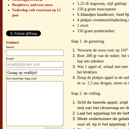
1,25 dl slagroom, stijf geklopt
Raspberry and rose mess
150 g gram mascarpone
Vaderdag valt voortaan op 12
5 blaadjes basilicum, heel f
juni
4 plakjes roomboterbladerdeeg 
1 eiwit
150 gram poedersuiker
Stap 1: de garnering
Contact
Naam:
Verwarm de oven voor op 110°
Roer 200 gr van de suiker, het w
Email:
laat iets inkoken
Was 1 appel af, schaaf met met 
het klokhuis
Doop de plakjes appel in de suik
Een berichtje mag ook!
in ca. 1,5 uur drogen, neem ze u
Stap 2: de vulling
Schil de tweede appel, snijd
rest van het citroensap en d
Laat het appelsap tot de hel
Week ondertussen de gelatine
vuur af, op in het appelsap. 