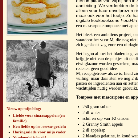
eten in plaats van wij bij hen i
aanleiding. We verdeelden de t
alleen voor haar onvolprezen r
maar ook voor het toetje. Ze h
digitale kookboekserie
Food4Fr
een mascarponetompouce met appel.
Het bleek een ambitieus project, o
o
waardoor het v
or M, die nog niet 
zich geplaatst zag voor een uitdag
Het begon al met het bladerdeeg: zu
krijg je niet van de plakjes uit de
eiwitglazuur worden gestreken, maa
redenen geen goed idee.
M, receptgetrouw als ze is, hield 
vulling, maar daar aten we nog 2 
pasten de ingrediënten aan en zette
wachttijden nuttig werden gebruikt
Tompoes met mascarpone en app
250 gram suiker
Nieuw op mijn blog:
2 dl water
Liefde voor sinaasappelen (en
schil en sap van 1⁄2 citroen
familie)
2 Granny Smith appels
Een liefde op het eerste gezicht
2 dl appelsap
Haringsalade voor mijn vader
2 blaadjes gelatine, in koud wa
Yotolenghi is back!